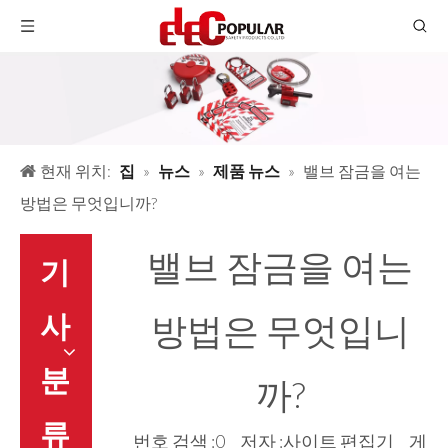
현재 위치:
집
»
뉴스
»
제품 뉴스
»
밸브 잠금을 여는
방법은 무엇입니까?
밸브 잠금을 여는
기
사
방법은 무엇입니
분
까?
류
번호 검색 :
0
저자 :사이트 편집기 게