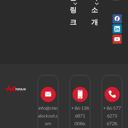
링
소
크
개
info@chin
+ 86-138
+ 86-577
alockout.c
6871
6273
om
0086.
6728.