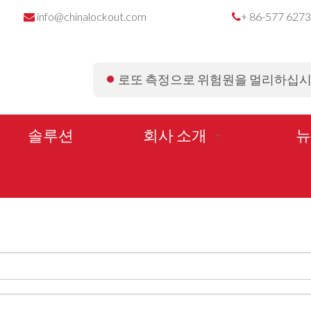
info@chinalockout.com
+ 86-577 627


로또 측정으로 위험원을 멀리하십
솔루션
회사 소개
뉴