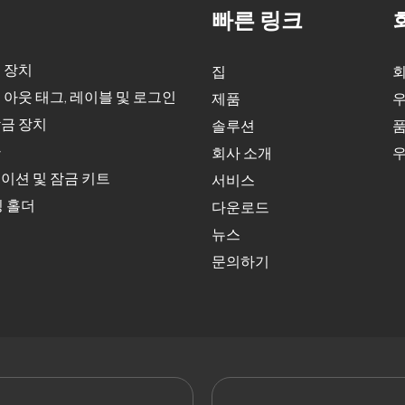
빠른 링크
 장치
집
회
 아웃 태그, 레이블 및 로그인
제품
우
금 장치
솔루션
품
자
회사 소개
우
이션 및 잠금 키트
서비스
딩 홀더
다운로드
뉴스
문의하기