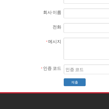
회사 이름
전화
메시지
*
인증 코드
*
제출