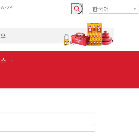
3 6728
한국어
시오
스