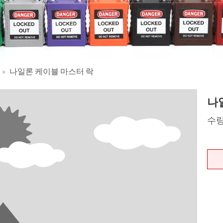
»
나일론 케이블 마스터 락
나
수