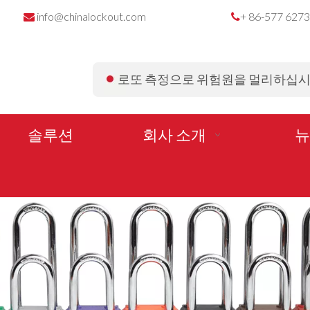
info@chinalockout.com
+ 86-577 627


로또 측정으로 위험원을 멀리하십
솔루션
회사 소개
뉴