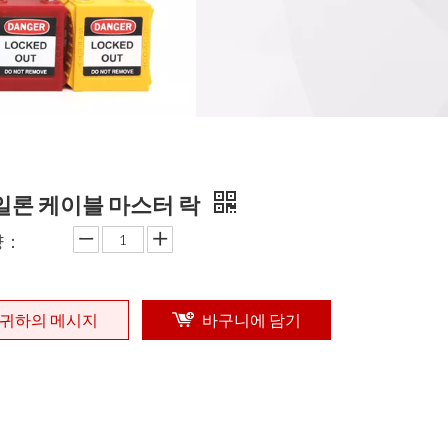
일론 케이블 마스터 락
량：
귀하의 메시지
바구니에 담기