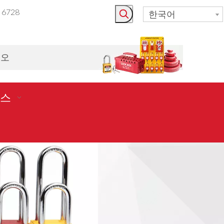
3 6728
한국어
시오
스