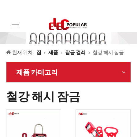
현재 위치:
집
»
제품
»
잠금 걸쇠
»
철강 해시 잠금
제품 카테고리
철강 해시 잠금