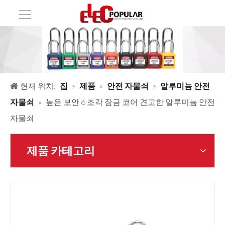
현재 위치:
집
»
제품
»
안전 자물쇠
»
알루미늄 안전
자물쇠
»
높은 보안 6 조각 잠금 코어 견고한 알루미늄 안전
자물쇠
제품 카테고리