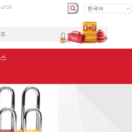
3 6728
한국어
시오
스