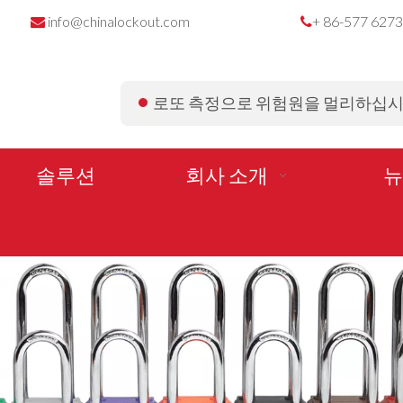
info@chinalockout.com
+ 86-577 627


로또 측정으로 위험원을 멀리하십
솔루션
회사 소개
뉴