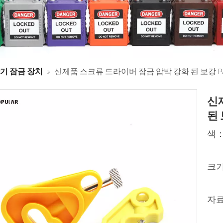
기 잠금 장치
»
신제품 스크류 드라이버 잠금 압박 강화 된 보강 P
신
된 
색
크
자