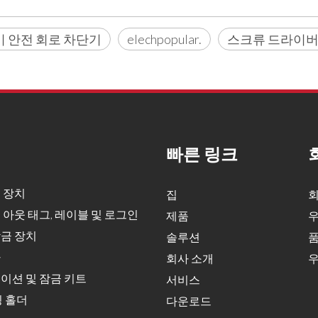
기 안전 회로 차단기
elechpopular.
스크류 드라이버
빠른 링크
 장치
집
회
 아웃 태그, 레이블 및 로그인
제품
우
금 장치
솔루션
품
자
회사 소개
우
이션 및 잠금 키트
서비스
딩 홀더
다운로드