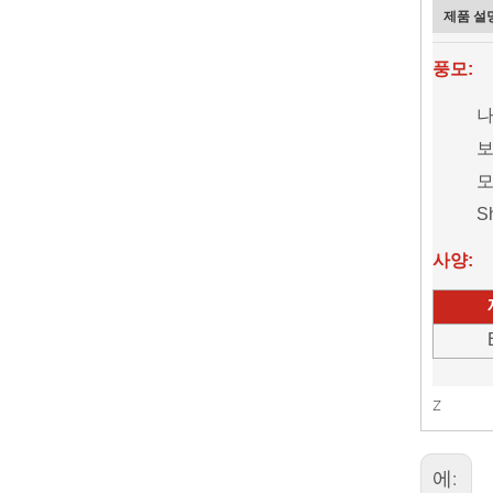
제품 설
풍모:
나
보
모
S
사양:
z
에: