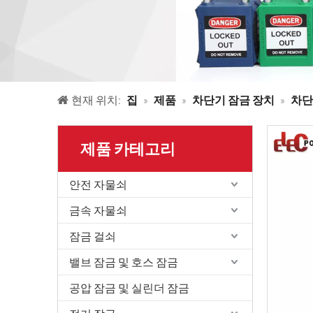
현재 위치:
집
»
제품
»
차단기 잠금 장치
»
차단
제품 카테고리
안전 자물쇠
금속 자물쇠
잠금 걸쇠
밸브 잠금 및 호스 잠금
공압 잠금 및 실린더 잠금