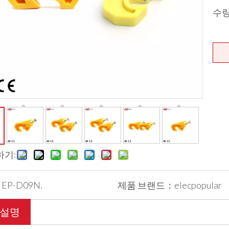
수
하기:
：
EP-D09N.
제품 브랜드：
elecpopular
 설명