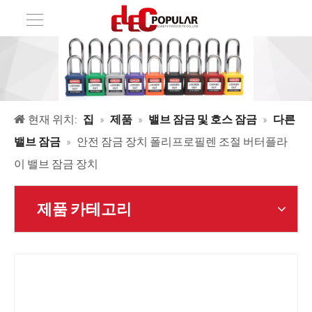
현재 위치:
집
»
제품
»
밸브 잠금 및 호스 잠금
»
다른
밸브 잠금
»
안전 잠금 장치 폴리프로필렌 조절 버터플라
이 밸브 잠금 장치
제품 카테고리