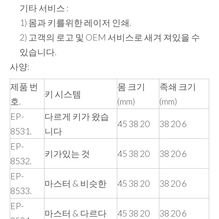
기타 서비스 :
1) 몸과 키를위한 레이저 인쇄.
2) 고객의 로고 및 OEM 서비스로 새겨 져있을 수
있습니다.
사양:
제품 번
몸 크기
족쇄 크기
키 시스템
호.
(mm)
(mm)
EP-
다르게 키가 왔습
45 38 20
38 20 6
8531.
니다
EP-
키가있는 것
45 38 20
38 20 6
8532.
EP-
마스터 & 비슷한
45 38 20
38 20 6
8533.
EP-
마스터 & 다르다
45 38 20
38 20 6