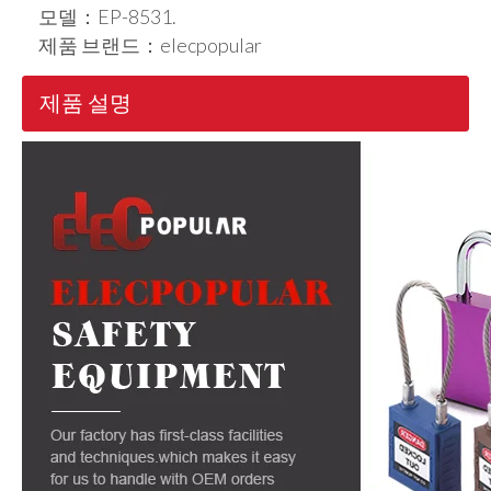
모델：
EP-8531.
제품 브랜드：
elecpopular
제품 설명