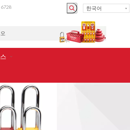
3 6728
한국어
시오
스