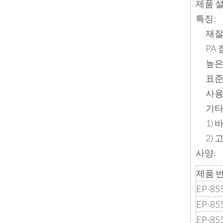
제품 
특징:
재질
PA 
높은
표준
사용
기타
1)
2)
사양:
제품 번
EP-855
EP-855
EP-855