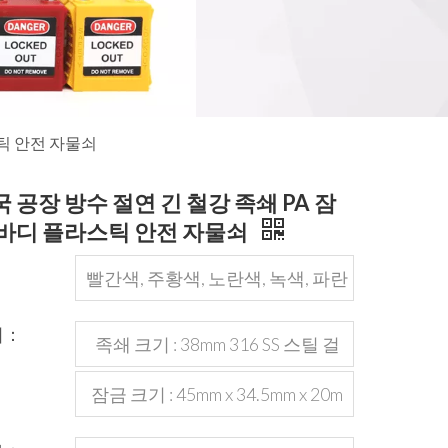
스틱 안전 자물쇠
 공장 방수 절연 긴 철강 족쇄 PA 잠
 바디 플라스틱 안전 자물쇠
：
빨간색, 주황색, 노란색, 녹색, 파란
색, 검은 색 또는 사용자 정의
기：
족쇄 크기 : 38mm 316 SS 스틸 걸
쇠, 직경 4.5mm
잠금 크기 : 45mm x 34.5mm x 20m
m