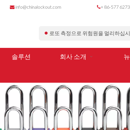
info@chinalockout.com
+ 86-577 627


로또 측정으로 위험원을 멀리하십
솔루션
회사 소개
뉴