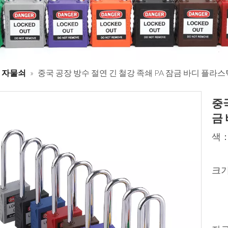
 자물쇠
»
중국 공장 방수 절연 긴 철강 족쇄 PA 잠금 바디 플라
중국
금
색
크