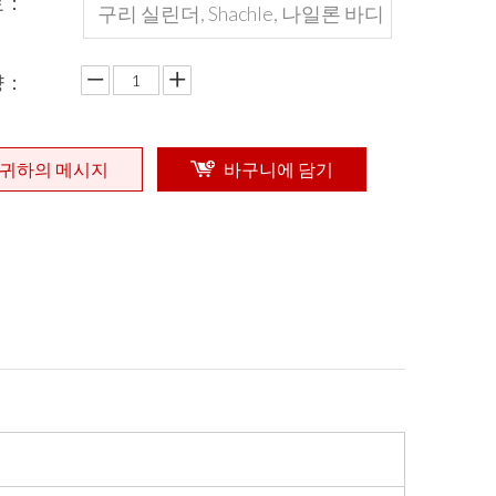
료：
구리 실린더, Shachle, 나일론 바디
의 강철 도금 크롬
량：
귀하의 메시지
바구니에 담기