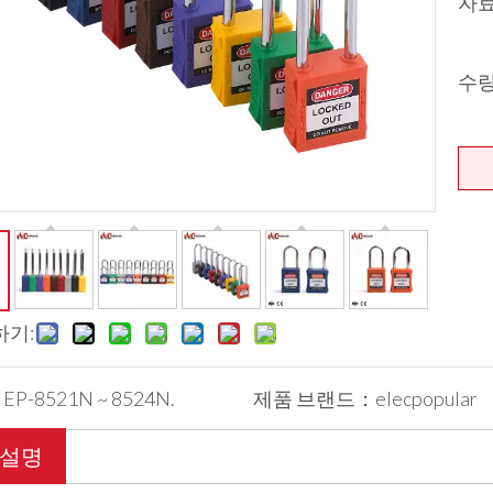
자
수
하기:
：
EP-8521N ~ 8524N.
제품 브랜드：
elecpopular
 설명