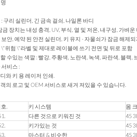
설명
 : 구리 실린더, 긴 금속 걸쇠, 나일론 바디
잠금 장치는 내성 충격, UV, 부식, 열 및 저온, 내구성, 가벼운
 보안, 예약 된 안전 실린더, 키 유지 - 자물쇠가 잠금 해제
 \"위험 \"라벨 및 제대로 레이블에 쓰기 전면 및 뒤로 포함
할 수있는 색깔 : 빨강, 주황색, 노란색, 녹색, 파란색, 블랙,
 서비스 :
 바디와 키 용 레이저 인쇄.
 고객의 로고 및 OEM 서비스로 새겨 져있을 수 있습니다.
호.
키 시스템
몸 크
1.
다른 것으로 키워진 것
45 3
2.
키가있는 것
45 3
3.
마스터 & 비슷한
45 3