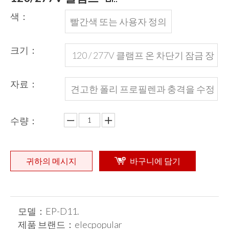
색：
빨간색 또는 사용자 정의
크기：
120 / 277V 클램프 온 차단기 잠금 장
치
자료：
견고한 폴리 프로필렌과 충격을 수정
된 나일론
수량：
귀하의 메시지
바구니에 담기
모델：
EP-D11.
제품 브랜드：
elecpopular