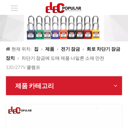
현재 위치:
집
»
제품
»
전기 잠금
»
회로 차단기 잠금
장치
»
차단기 잠금에 도매 제품 나일론 소재 안전
120/277V 클램프
제품 카테고리