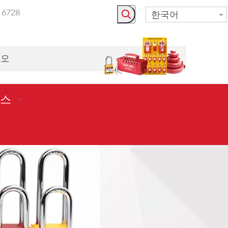
3 6728
한국어
시오
스