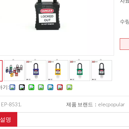
자
수
하기:
：
EP-8531.
제품 브랜드：
elecpopular
 설명