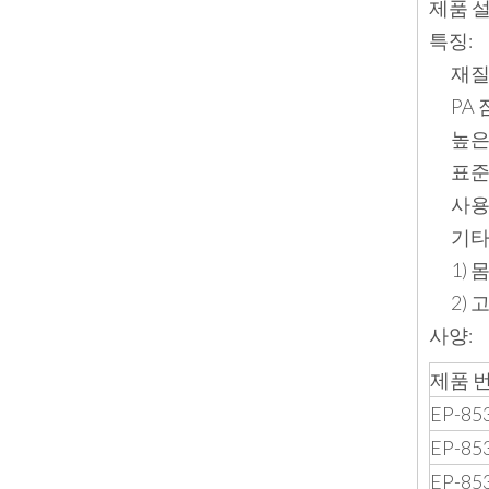
제품 
특징:
재질
PA
높은
표준
사용
기타
1)
2)
사양:
제품 번
EP-853
EP-853
EP-853