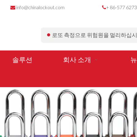
info@chinalockout.com
+ 86-577 627


로또 측정으로 위험원을 멀리하십
솔루션
회사 소개
뉴