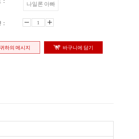
료：
나일론 아빠
량：
귀하의 메시지
바구니에 담기