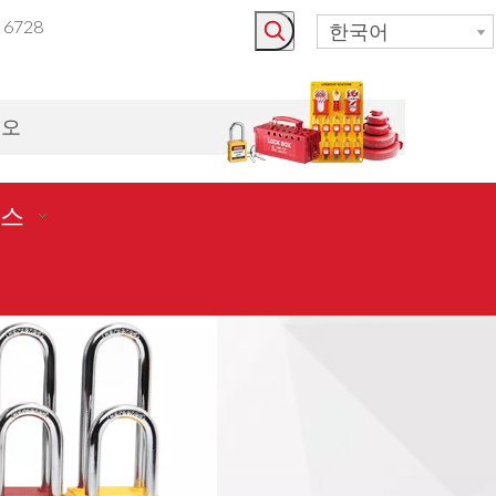
3 6728
한국어
시오
스