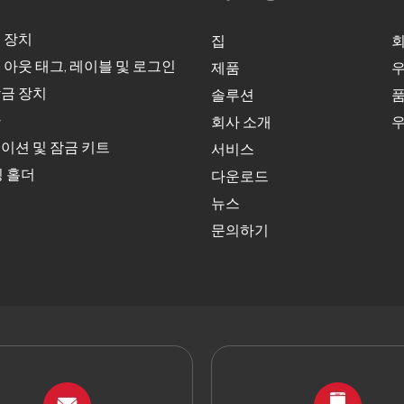
 장치
집
회
 아웃 태그, 레이블 및 로그인
제품
우
금 장치
솔루션
품
자
회사 소개
우
이션 및 잠금 키트
서비스
딩 홀더
다운로드
뉴스
문의하기