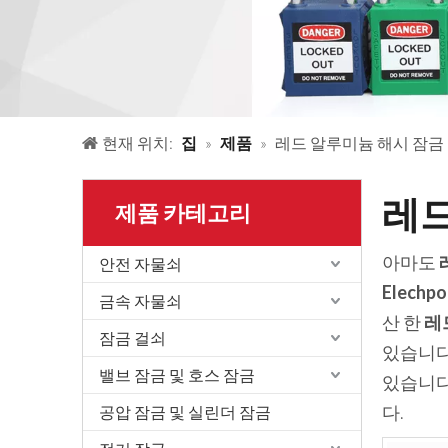
현재 위치:
집
»
제품
»
레드 알루미늄 해시 잠금
레드
제품 카테고리
아마도
안전 자물쇠
Elechp
금속 자물쇠
산 한
레
잠금 걸쇠
있습니다
밸브 잠금 및 호스 잠금
있습니다
다.
공압 잠금 및 실린더 잠금