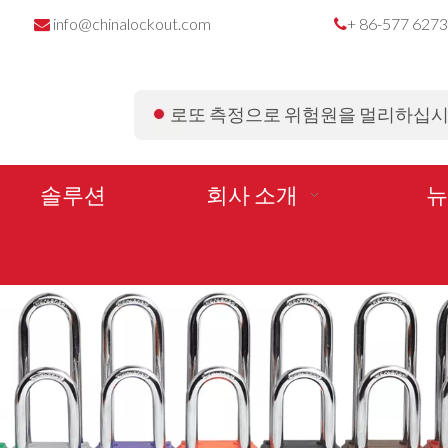
info@chinalockout.com
+ 86-577 627


로또 측정으로 위험원을 멀리하십
솔루션
회사 소개
뉴