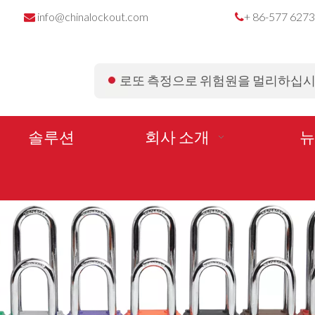
info@chinalockout.com
+ 86-577 627


로또 측정으로 위험원을 멀리하십
솔루션
회사 소개
뉴