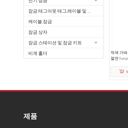
전기 잠금
잠금 태그아웃 태그,레이블 및 서명
케이블 잠금
잠금 상자
잠금 스테이션 및 잠금 키트
적색 가벼
비계 홀더
절연 hasp 
제품