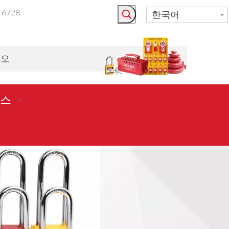
3 6728
한국어
시오
스