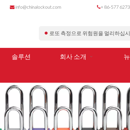
info@chinalockout.com
+ 86-577 627


로또 측정으로 위험원을 멀리하십
솔루션
회사 소개
뉴