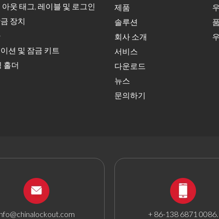
 아웃 태그, 레이블 및 로그인
제품
우
금 장치
솔루션
품
자
회사 소개
우
이션 및 잠금 키트
서비스
딩 홀더
다운로드
뉴스
문의하기
info@chinalockout.com
+ 86-138 6871 0086.