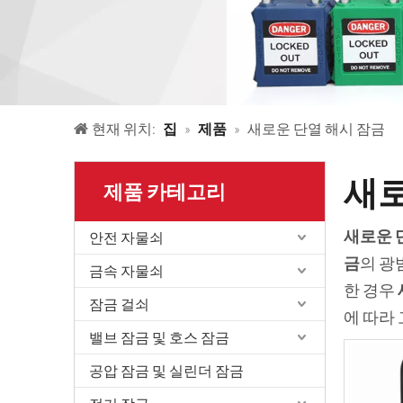
현재 위치:
집
»
제품
»
새로운 단열 해시 잠금
새로
제품 카테고리
새로운 
안전 자물쇠
금
의 광
금속 자물쇠
한 경우
잠금 걸쇠
에 따라
밸브 잠금 및 호스 잠금
공압 잠금 및 실린더 잠금