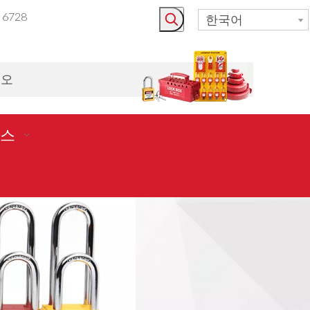
3 6728
한국어
시오
스