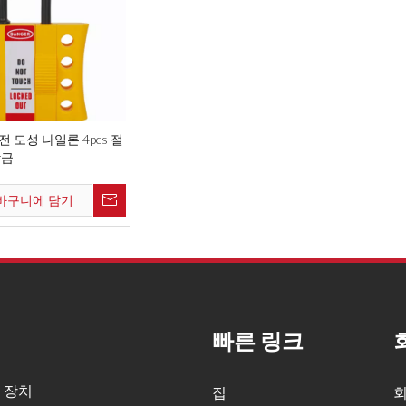
 도성 나일론 4pcs 절
잠금
바구니에 담기
빠른 링크
 장치
집
회