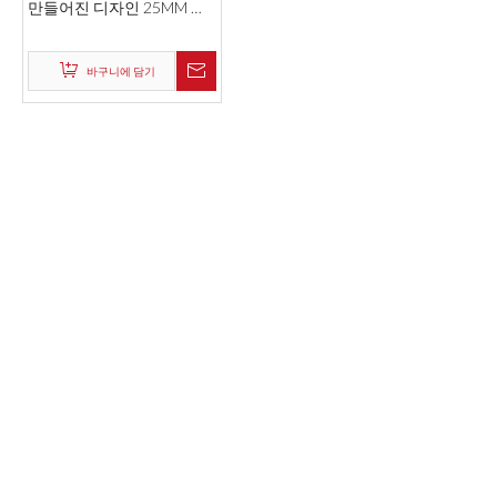
만들어진 디자인 25MM 자
물쇠 걸쇠 안전 알루미늄 잠
금 걸쇠
바구니에 담기