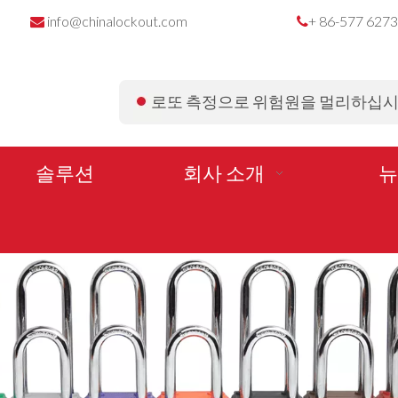
info@chinalockout.com
+ 86-577 627


로또 측정으로 위험원을 멀리하십
솔루션
회사 소개
뉴