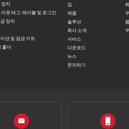
 장치
집
회
 아웃 태그, 레이블 및 로그인
제품
우
금 장치
솔루션
품
자
회사 소개
우
이션 및 잠금 키트
서비스
딩 홀더
다운로드
뉴스
문의하기