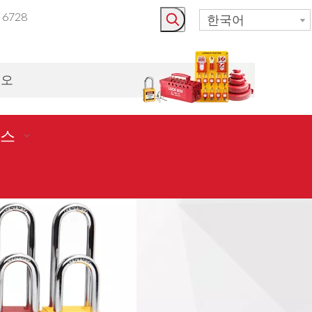
3 6728
한국어
시오
스