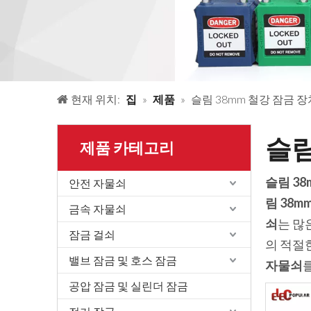
현재 위치:
집
»
제품
»
슬림 38mm 철강 잠금 
슬림
제품 카테고리
슬림 38
안전 자물쇠
림 38m
금속 자물쇠
쇠
는 많
잠금 걸쇠
의 적절
밸브 잠금 및 호스 잠금
자물쇠
공압 잠금 및 실린더 잠금