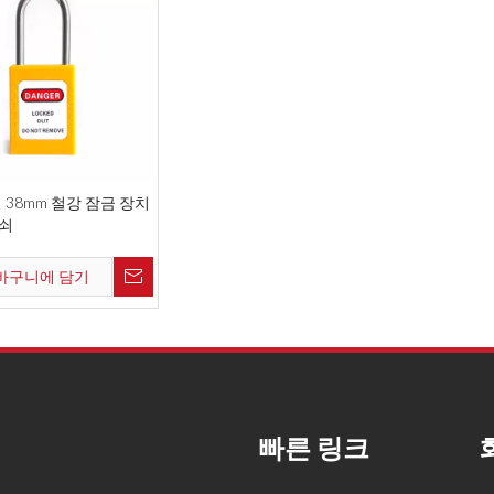
 38mm 철강 잠금 장치
쇠
바구니에 담기
빠른 링크