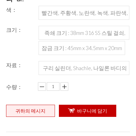
색：
빨간색, 주황색, 노란색, 녹색, 파란색,
검은 색 또는 사용자 정의
크기：
족쇄 크기 : 38mm 316 SS 스틸 걸쇠,
직경 4.5mm
잠금 크기 : 45mm x 34.5mm x 20mm
자료：
구리 실린더, Shachle, 나일론 바디의
강철 도금 크롬
수량：
귀하의 메시지
바구니에 담기