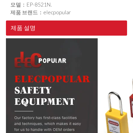
모델：
EP-8521N.
제품 브랜드：
elecpopular
제품 설명